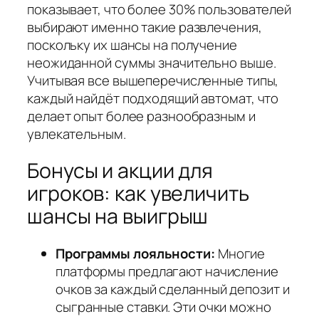
показывает, что более 30% пользователей
выбирают именно такие развлечения,
поскольку их шансы на получение
неожиданной суммы значительно выше.
Учитывая все вышеперечисленные типы,
каждый найдёт подходящий автомат, что
делает опыт более разнообразным и
увлекательным.
Бонусы и акции для
игроков: как увеличить
шансы на выигрыш
Программы лояльности:
Многие
платформы предлагают начисление
очков за каждый сделанный депозит и
сыгранные ставки. Эти очки можно