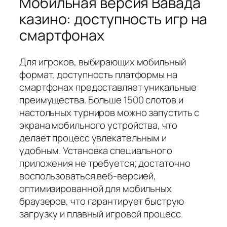
Мобильная версия Вавада
казино: доступность игр на
смартфонах
Для игроков, выбирающих мобильный
формат, доступность платформы на
смартфонах предоставляет уникальные
преимущества. Больше 1500 слотов и
настольных турниров можно запустить с
экрана мобильного устройства, что
делает процесс увлекательным и
удобным. Установка специального
приложения не требуется; достаточно
воспользоваться веб-версией,
оптимизированной для мобильных
браузеров, что гарантирует быструю
загрузку и плавный игровой процесс.