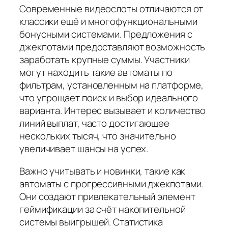
Современные видеослоты отличаются от
классики ещё и многофункциональными
бонусными системами. Предложения с
джекпотами предоставляют возможность
заработать крупные суммы. Участники
могут находить такие автоматы по
фильтрам, установленным на платформе,
что упрощает поиск и выбор идеального
варианта. Интерес вызывает и количество
линий выплат, часто достигающее
нескольких тысяч, что значительно
увеличивает шансы на успех.
Важно учитывать и новинки, такие как
автоматы с прогрессивными джекпотами.
Они создают привлекательный элемент
геймификации за счёт накопительной
системы выигрышей. Статистика