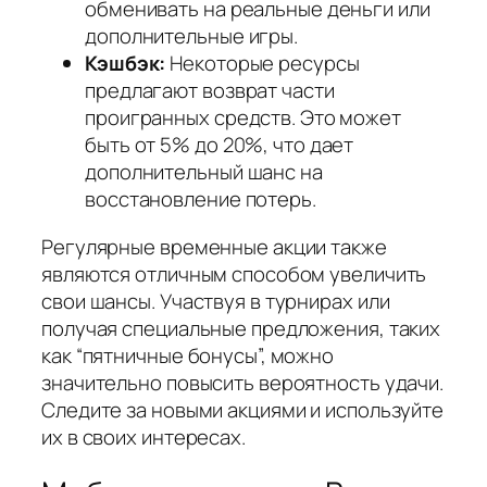
обменивать на реальные деньги или
дополнительные игры.
Кэшбэк:
Некоторые ресурсы
предлагают возврат части
проигранных средств. Это может
быть от 5% до 20%, что дает
дополнительный шанс на
восстановление потерь.
Регулярные временные акции также
являются отличным способом увеличить
свои шансы. Участвуя в турнирах или
получая специальные предложения, таких
как “пятничные бонусы”, можно
значительно повысить вероятность удачи.
Следите за новыми акциями и используйте
их в своих интересах.