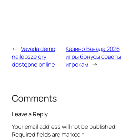
←
Vavada demo
Казино Вавада 2026
najlepsze gry
игры бонусы советы
dostępne online
игрокам
→
Comments
Leave a Reply
Your email address will not be published.
Required fields are marked
*